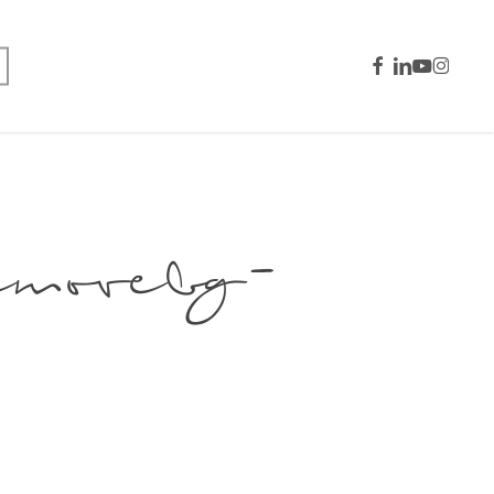
facebook
linkedin
youtube
instagra
removebg-