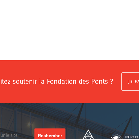
tez soutenir la Fondation des Ponts ?
JE 
Rechercher