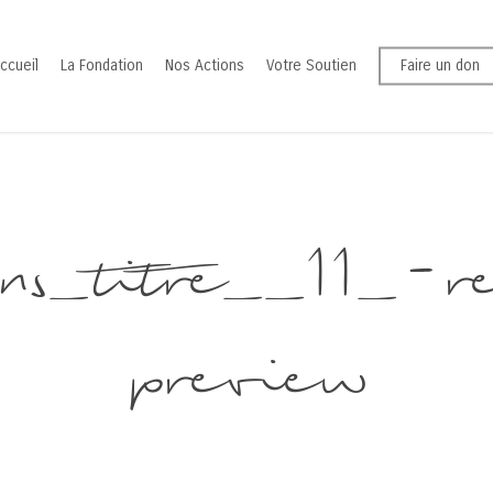
ccueil
La Fondation
Nos Actions
Votre Soutien
Faire un don
ans_titre__11_-
preview