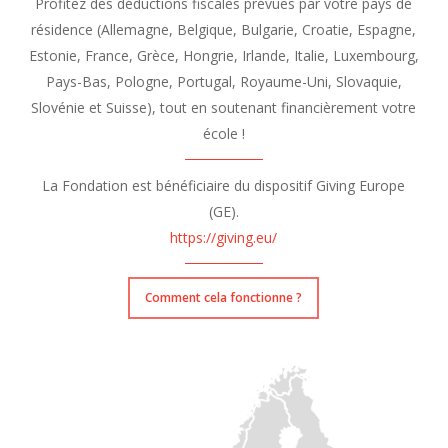
Profitez des déductions fiscales prévues par votre pays de
résidence (
Allemagne
,
Belgique
,
Bulgarie
,
Croatie
,
Espagne
,
Estonie
,
France
,
Grèce
,
Hongrie
,
Irlande
,
Italie
,
Luxembourg
,
Pays-Bas
,
Pologne
,
Portugal
,
Royaume-Uni
,
Slovaquie
,
Slovénie
et
Suisse
), tout en soutenant financièrement votre
école !
La Fondation est bénéficiaire du dispositif Giving Europe
(GE).
https://giving.eu/
Comment cela fonctionne ?