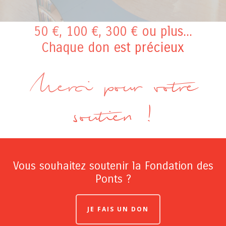
50 €, 100 €, 300 € ou plus...
Chaque don est précieux
Merci pour votre
soutien !
Vous souhaitez soutenir la Fondation des
Ponts ?
JE FAIS UN DON