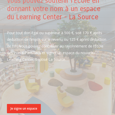
Vous pouvez soutenir l'École en
donnant votre nom à un espace
du Learning Center - La Source
Pour tout don égal ou supérieur à 500 €, soit 170 € après
déduction de l’impôt sur le revenu ou 125 € après déduction
de l’IFI, vous pouvez contribuer au rayonnement de l’École
des Ponts ParisTech et signer un espace du nouveau
Learning Center, baptisé La Source.
Je signe un espace