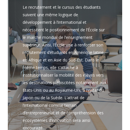
Le recrutement et le cursus des étudiants
suivent une même logique de
développement à l’international et
nécessitent le positionnement de l’École sur
le marché mondial de l’enseignement
supérieur. Ainsi, l’École vise à renforcer son
recrutement d’étudiants en Amérique latine,
en Afrique et en Asie du Sud-Est. Dans le
même temps, elle s’attache à
institutionnaliser la mobilité des élèves vers
les destinations plébiscitées notamment aux
Etats-Unis ou au Royaume-Uni, à l’instar du
Japon ou de la Suède. L’attrait de
l’international comme terrain
d’entrepreneuriat et de compréhension des
écosystèmes d’innovation sera ainsi
encouragé.