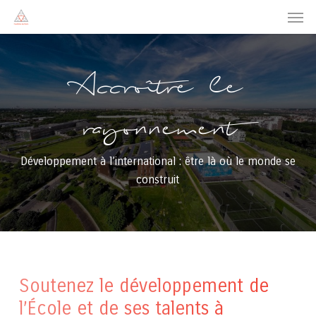
Men
Skip
to
main
content
Accroître
le
rayonnement
Développement à l’international : être là où le monde se
construit
Soutenez le développement de
l’École et de ses talents à