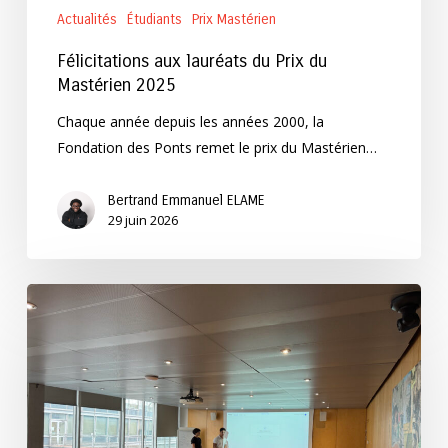
Actualités
Étudiants
Prix Mastérien
Félicitations aux lauréats du Prix du
Mastérien 2025
Chaque année depuis les années 2000, la
Fondation des Ponts remet le prix du Mastérien…
Bertrand Emmanuel ELAME
29 juin 2026
Les
lauréats
du
prix
d’encouragement
à