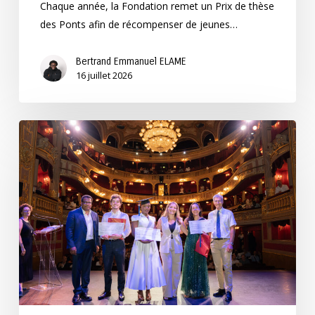
Chaque année, la Fondation remet un Prix de thèse
des Ponts afin de récompenser de jeunes…
Bertrand Emmanuel ELAME
16 juillet 2026
Félicitations
aux
lauréats
du
Prix
du
Mastérien
2025