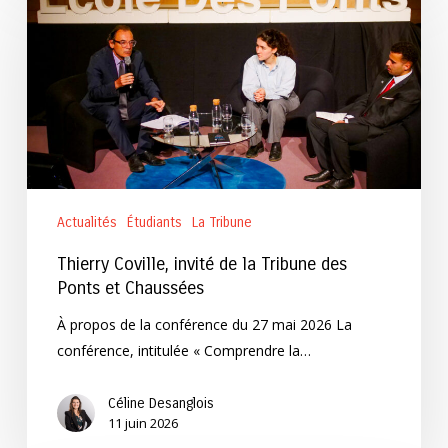
Coville,
invité
de
la
Tribune
des
Ponts
et
Chaussées
Actualités
Étudiants
La Tribune
Thierry Coville, invité de la Tribune des
Ponts et Chaussées
À propos de la conférence du 27 mai 2026 La
conférence, intitulée « Comprendre la…
Céline Desanglois
11 juin 2026