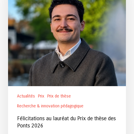
Prix
de
thèse
des
Ponts
2026
Actualités
Prix
Prix de thèse
Recherche & innovation pédagogique
Félicitations au lauréat du Prix de thèse des
Ponts 2026