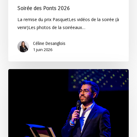
Soirée des Ponts 2026
La remise du prix PasquetLes vidéos de la soirée (à
venir)Les photos de la soiréeaux…
Céline Desanglois
1 juin 2026
Félicitations
au
lauréat
du
Prix
Pasquet
2026