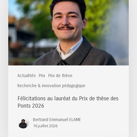
lauréat
du
Prix
de
thèse
des
Ponts
2026
Actualités
Prix
Prix de thèse
Recherche & innovation pédagogique
Félicitations au lauréat du Prix de thèse des
Ponts 2026
Bertrand Emmanuel ELAME
16 juillet 2026