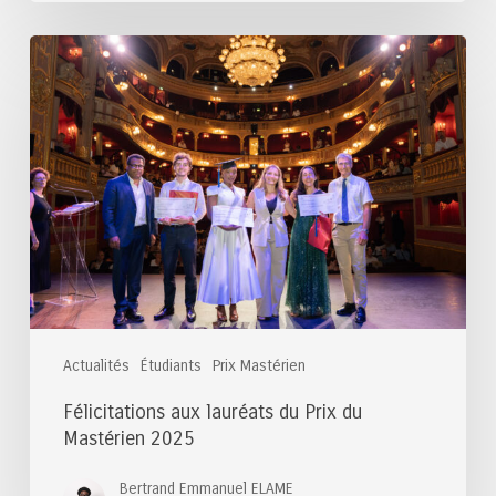
Félicitations
aux
lauréats
du
Prix
du
Mastérien
2025
Actualités
Étudiants
Prix Mastérien
Félicitations aux lauréats du Prix du
Mastérien 2025
Bertrand Emmanuel ELAME