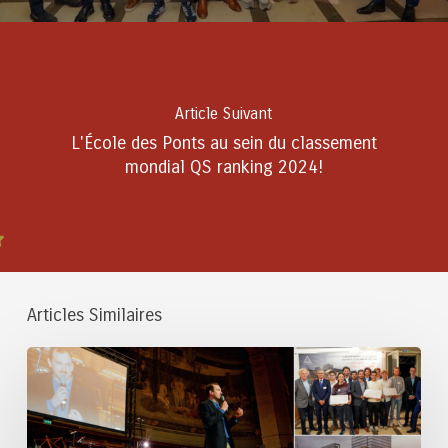
Article Suivant
L'École des Ponts au sein du classement
mondial QS ranking 2024!
Articles Similaires
Prêts
d’honneur
aux
startups