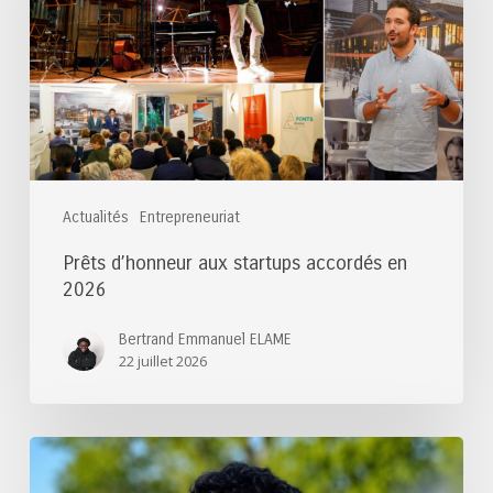
accordés
en
2026
Actualités
Entrepreneuriat
Prêts d’honneur aux startups accordés en
2026
Bertrand Emmanuel ELAME
22 juillet 2026
Félicitations
au