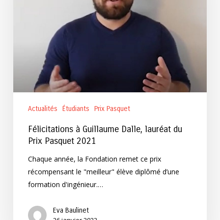
du
Prix
Pasquet
2021
Actualités
Étudiants
Prix Pasquet
Félicitations à Guillaume Dalle, lauréat du
Prix Pasquet 2021
Chaque année, la Fondation remet ce prix
récompensant le "meilleur" élève diplômé d’une
formation d'ingénieur.…
Eva Baulinet