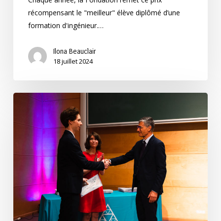
récompensant le "meilleur" élève diplômé d’une
formation d'ingénieur.…
Ilona Beauclair
18 juillet 2024
Félicitations
aux
lauréats
du
Prix
Pasquet
2023