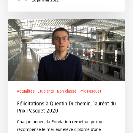
26 janvier 2022
Félicitations
à
Quentin
Duchemin,
lauréat
du
Prix
Pasquet
2020
Actualités
Étudiants
Non classé
Prix Pasquet
Félicitations à Quentin Duchemin, lauréat du
Prix Pasquet 2020
Chaque année, la Fondation remet un prix qui
récompense le meilleur élève diplômé d’une