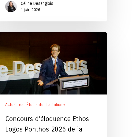
Céline Desanglois
1 juin 2026
oncours
éloquence
thos
ogos
onthos
026
e
ibune
Actualités
Étudiants
La Tribune
es
onts
Concours d’éloquence Ethos
Logos Ponthos 2026 de la
haussées