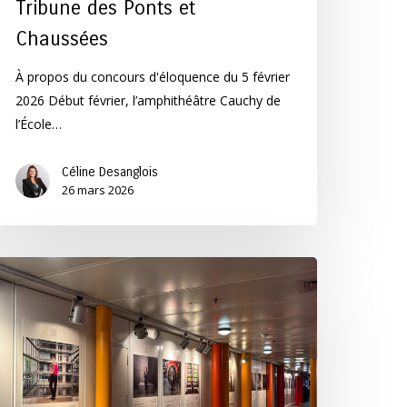
Tribune des Ponts et
Chaussées
À propos du concours d'éloquence du 5 février
2026 Début février, l’amphithéâtre Cauchy de
l’École…
Céline Desanglois
26 mars 2026
n
iché
ntre
es
ichés