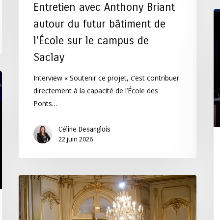
Entretien avec Anthony Briant
So
autour du futur bâtiment de
d
l’École sur le campus de
P
2
Saclay
Interview « Soutenir ce projet, c’est contribuer
directement à la capacité de l’École des
Ponts…
Céline Desanglois
22 juin 2026
Gala
des
Ponts
2026