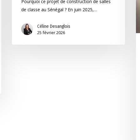
in
Pourquoi ce projet de construction de salles
u
de classe au Sénégal ? En juin 2025,…
mé
a
Céline Desanglois
25 février 2026
fé
pl