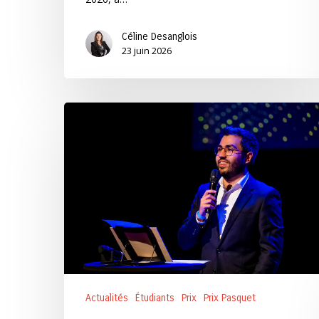
Céline Desanglois
23 juin 2026
Félicitations
au
lauréat
du
Prix
Pasquet
2026
Actualités
Étudiants
Prix
Prix Pasquet