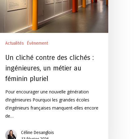
génieures,
n
tier
u
minin
uriel
Actualités
Évènement
Un cliché contre des clichés :
ingénieures, un métier au
féminin pluriel
Pour encourager une nouvelle génération
d’ingénieures Pourquoi les grandes écoles
d'ingénieurs françaises manquent-elles encore
de…
Céline Desanglois
13 février 2026