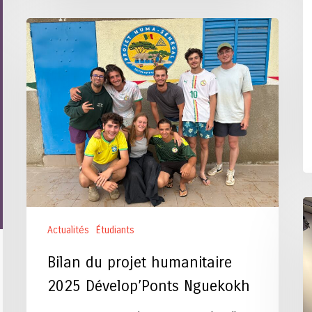
Bilan
du
projet
humanitaire
2025
Dévelop’Ponts
Nguekokh
U
cl
Actualités
Étudiants
co
d
Bilan du projet humanitaire
cl
2025 Dévelop’Ponts Nguekokh
: