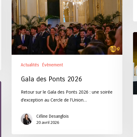
C
d’
E
L
Actualités
Évènement
P
2
Gala des Ponts 2026
d
la
Retour sur le Gala des Ponts 2026 : une soirée
Tr
d’exception au Cercle de l'Union…
d
P
Céline Desanglois
20 avril 2026
et
C