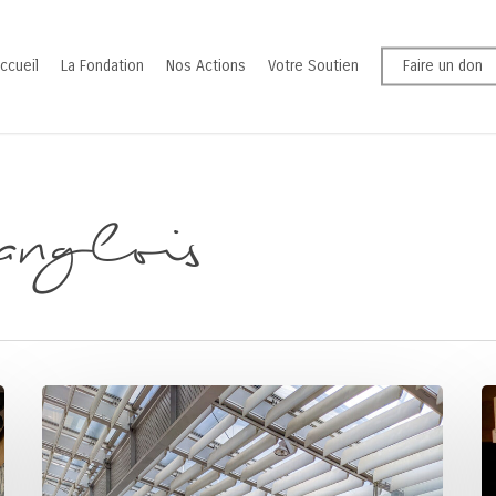
ccueil
La Fondation
Nos Actions
Votre Soutien
Faire un don
nglois
Entretien
Th
avec
Co
Anthony
in
Briant
d