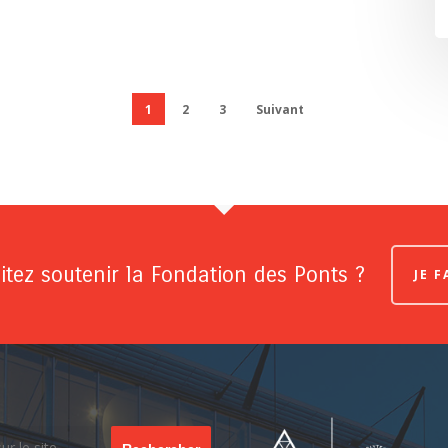
1
2
3
Suivant
tez soutenir la Fondation des Ponts ?
JE 