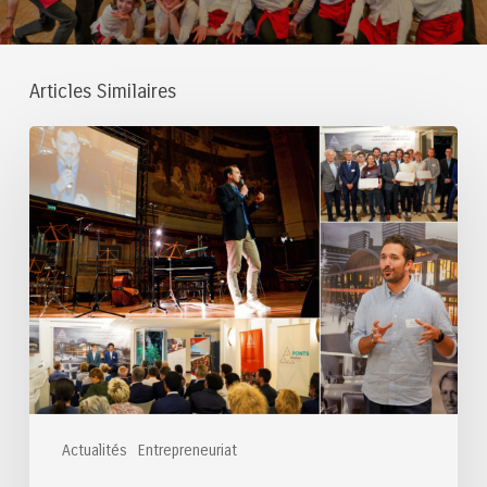
Articles Similaires
Prêts
d’honneur
aux
startups
accordés
en
2026
Actualités
Entrepreneuriat