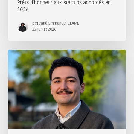
Prêts d’honneur aux startups accordés en
2026
Bertrand Emmanuel ELAME
22 juillet 2026
Félicitations
au
lauréat
du
Prix
de
thèse
des
Ponts
2026