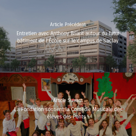
Article Précédent
Entretien avec Anthony Briant autour du futur
bâtiment de l’École sur le campus de Saclay
Article Suivant
La Fondation soutient la Comédie Musicale des
élèves des Ponts !