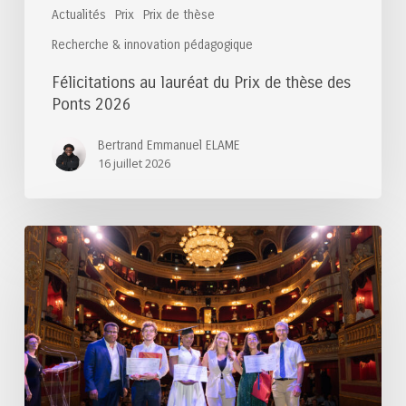
Actualités
Prix
Prix de thèse
Recherche & innovation pédagogique
Félicitations au lauréat du Prix de thèse des
Ponts 2026
Bertrand Emmanuel ELAME
16 juillet 2026
Félicitations
aux
lauréats
du
Prix
du
Mastérien
2025