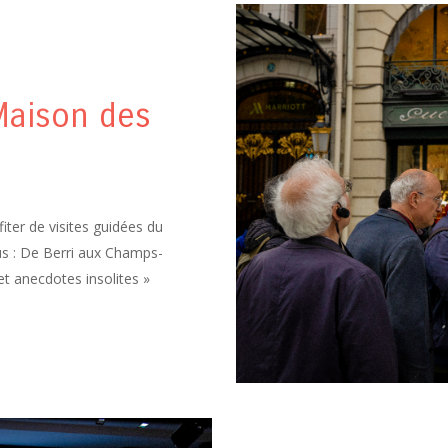
 Maison des
fiter de visites guidées du
us : De Berri aux Champs-
t anecdotes insolites »