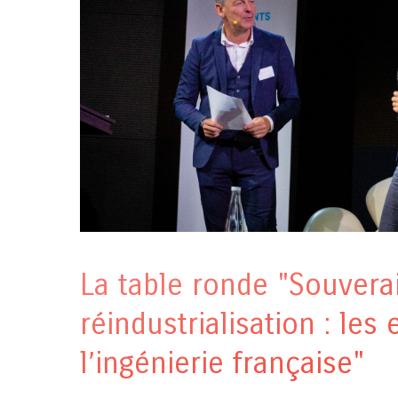
La table ronde "Souvera
réindustrialisation : les
l’ingénierie française"