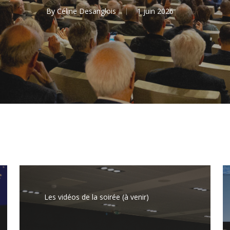
By
Céline Desanglois
1 juin 2026
L
m
Les vidéos de la soirée (à venir)