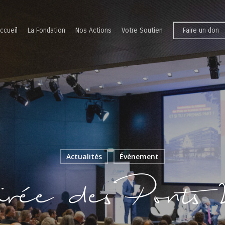
ccueil
La Fondation
Nos Actions
Votre Soutien
Faire un don
Actualités
Évènement
rée des Ponts 