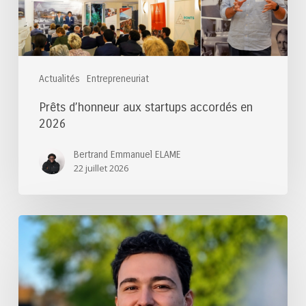
Actualités
Entrepreneuriat
Prêts d’honneur aux startups accordés en
2026
Bertrand Emmanuel ELAME
22 juillet 2026
Félicitations
au
lauréat
du
Prix