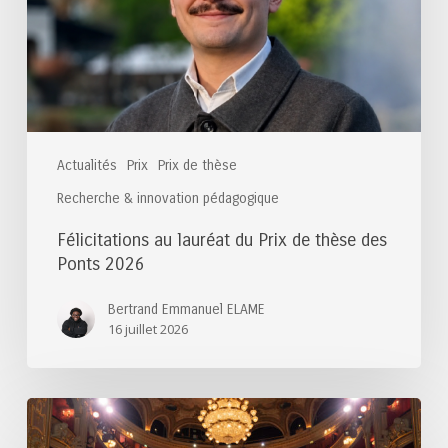
de
thèse
des
Ponts
2026
Actualités
Prix
Prix de thèse
Recherche & innovation pédagogique
Félicitations au lauréat du Prix de thèse des
Ponts 2026
Bertrand Emmanuel ELAME
16 juillet 2026
Félicitations
aux