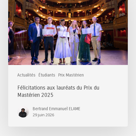
lauréats
du
Prix
du
Mastérien
2025
Actualités
Étudiants
Prix Mastérien
Félicitations aux lauréats du Prix du
Mastérien 2025
Bertrand Emmanuel ELAME
29 juin 2026