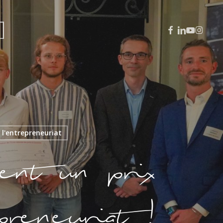
facebook
linkedin
youtube
instagra
l'entrepreneuriat
ent un prix
reneuriat !