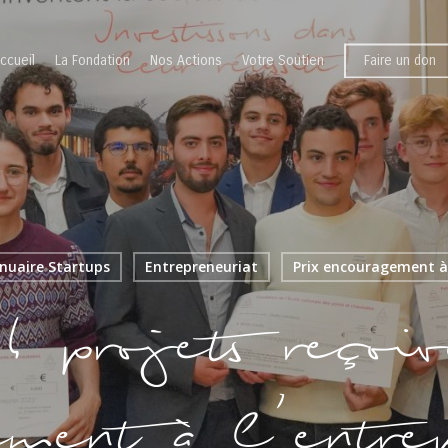
ccueil
La Fondation
Nos Actions
Votre Soutien
Faire un don
nuaire Startups
Entrepreneuriat
Prix encouragement à 
 projets reçoiv
ement à l’entrep