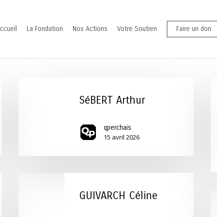
ccueil
La Fondation
Nos Actions
Votre Soutien
Faire un don
SéBERT
F
Arthur
G
SéBERT Arthur
qperchais
15 avril 2026
GUIVARCH
Céline
GUIVARCH Céline
B
Je