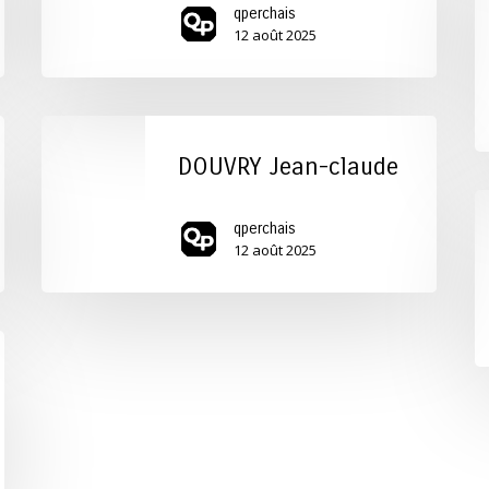
fr
qperchais
†
12 août 2025
DOUVRY
Jean-
DOUVRY Jean-claude
claude
V
qperchais
L
12 août 2025