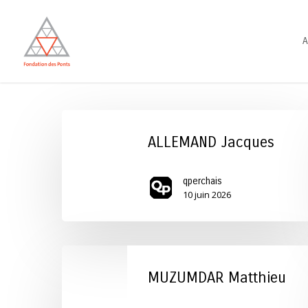
Skip
to
A
main
content
ALLEMAND
Jacques
ALLEMAND Jacques
qperchais
10 juin 2026
MUZUMDAR
Matthieu
MUZUMDAR Matthieu