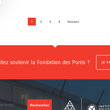
1
2
3
4
Suivant
tez soutenir la Fondation des Ponts ?
JE 
Rechercher