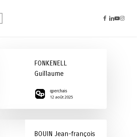
facebook
linkedin
youtube
instagra
ONKENELL
uillaume
FONKENELL
Guillaume
qperchais
12 août 2025
OUIN
an-
BOUIN Jean-françois