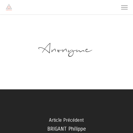
Men
Skip
to
main
content
Anonyme
Article Précédent
BRIGANT Philippe