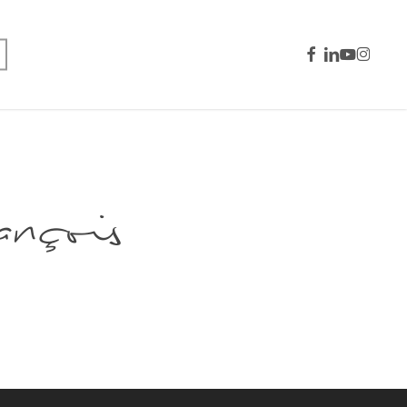
facebook
linkedin
youtube
instagra
çois