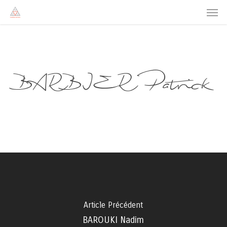
Men
Skip
to
main
content
BARBIER Patrick
Article Précédent
BAROUKI Nadim