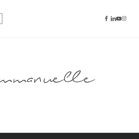
facebook
linkedin
youtube
instagra
anuelle