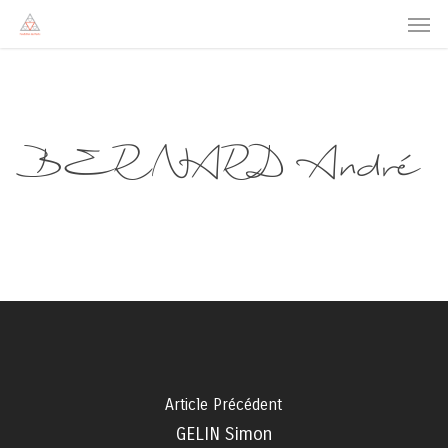
Men
Skip
to
main
content
BERNARD André
Article Précédent
GELIN Simon