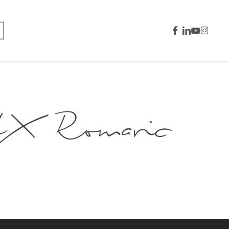
facebook
linkedin
youtube
instagra
Romaric