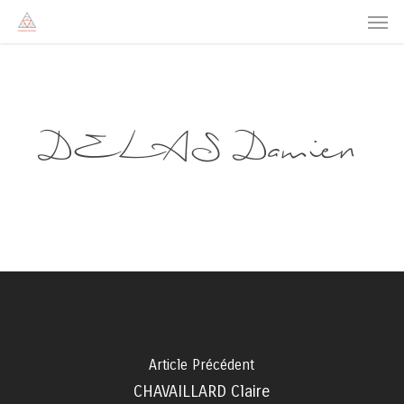
Men
Skip
to
main
content
DELAS Damien
Article Précédent
CHAVAILLARD Claire