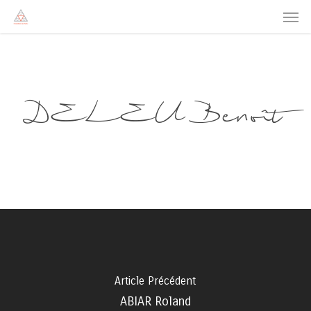
Men
Skip
to
main
content
DELEU Benoît
Article Précédent
ABIAR Roland