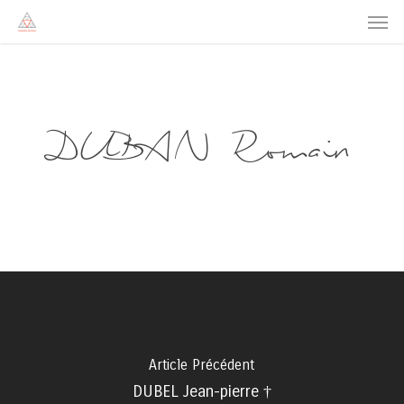
Men
Skip
to
main
content
DUBAN Romain
Article Précédent
DUBEL Jean-pierre †