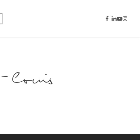
facebook
linkedin
youtube
instagra
louis