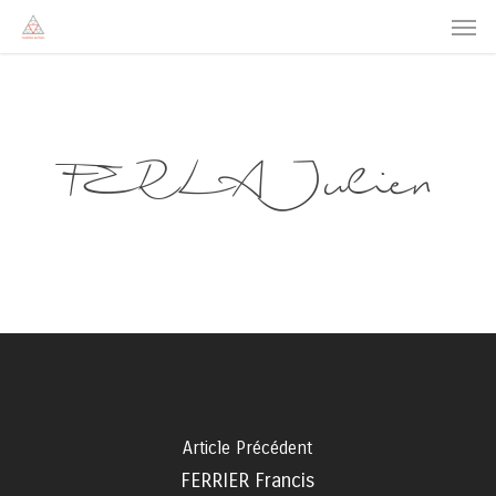
Men
Skip
to
main
content
FERLA Julien
Article Précédent
FERRIER Francis