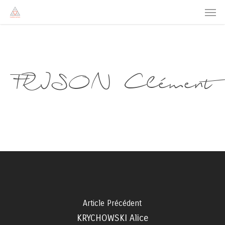
Men
Skip
to
main
content
FRISON Clément
Article Précédent
KRYCHOWSKI Alice