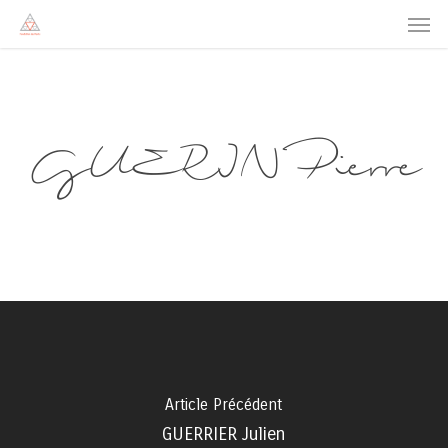
Men
Skip
to
main
content
GUERIN Pierre
Article Précédent
GUERRIER Julien