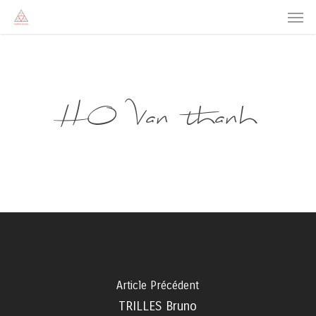
Men
Skip
to
main
content
HO Van thanh
Article Précédent
TRILLES Bruno