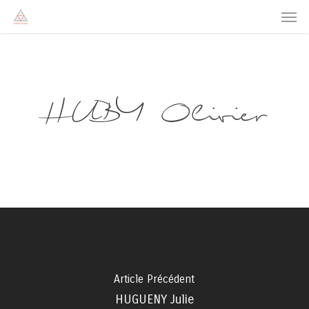
Men
Skip
to
main
content
HUBY Olivier
Article Précédent
HUGUENY Julie