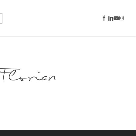
facebook
linkedin
youtube
instagra
orian