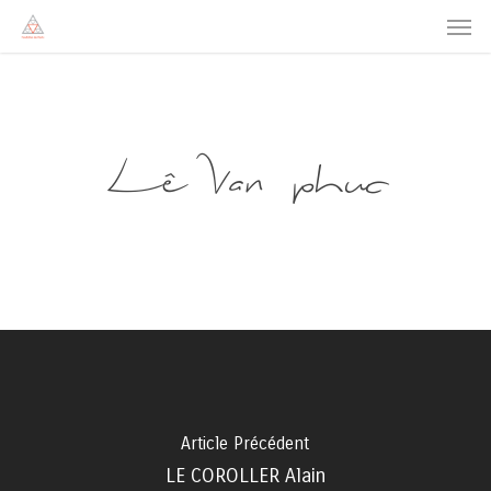
Men
Skip
to
main
content
Lê Van phuc
Article Précédent
LE COROLLER Alain