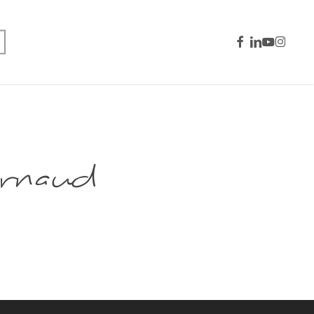
facebook
linkedin
youtube
instagra
aud