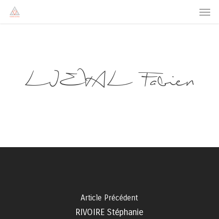
Men
Skip
to
main
content
LIEVAL Fabien
Article Précédent
RIVOIRE Stéphanie