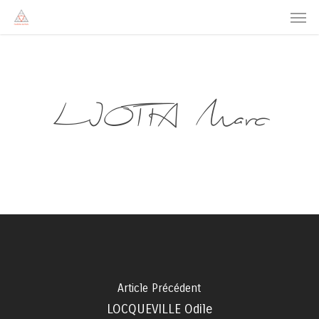
Men
Skip
to
main
content
LIOTTA Marc
Article Précédent
LOCQUEVILLE Odile