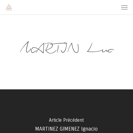
Men
Skip
to
main
content
MARTIN Luc
Article Précédent
MARTINEZ GIMENEZ Ignacio