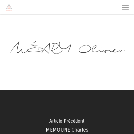
Men
Skip
to
main
content
MÉARY Olivier
Article Précédent
MEMOUNE Charles