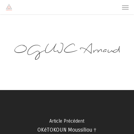
Men
Skip
to
main
content
OGUIC Arnaud
Article Précédent
OKéTOKOUN Moussiliou †