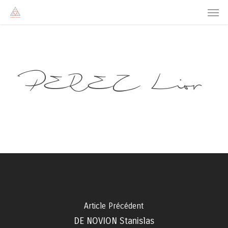
Men
Skip
to
main
content
PEREZ Lior
Article Précédent
DE NOVION Stanislas