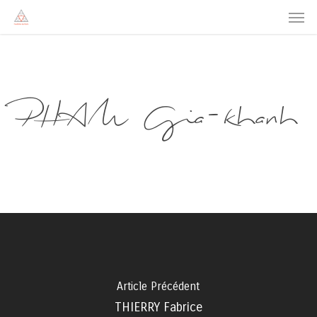
Men
Skip
to
main
content
PHAM Gia-khanh
Article Précédent
THIERRY Fabrice