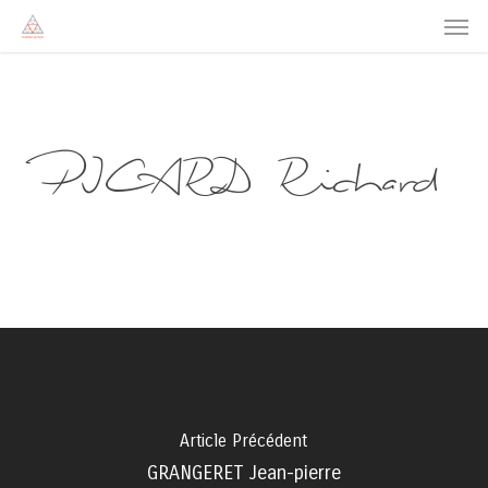
Men
Skip
to
main
content
PICARD Richard
Article Précédent
GRANGERET Jean-pierre