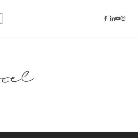
facebook
linkedin
youtube
instagra
cel