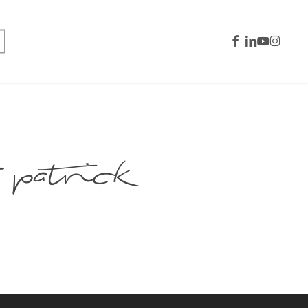
facebook
linkedin
youtube
instagra
atrick