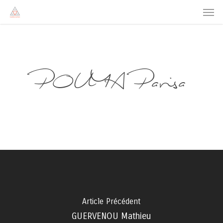
Men
Skip
to
main
content
POUYA Parisa
Article Précédent
GUERVENOU Mathieu