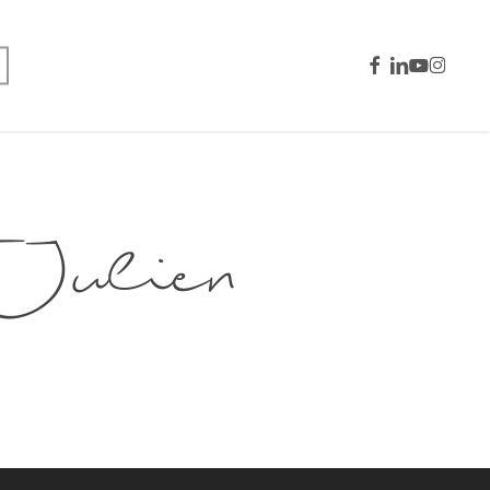
facebook
linkedin
youtube
instagra
ulien