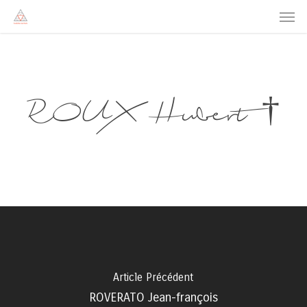
Men
Skip
to
main
content
ROUX Hubert †
Article Précédent
ROVERATO Jean-françois