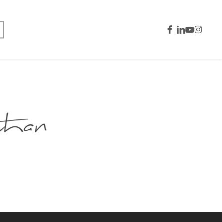
facebook
linkedin
youtube
instagra
an