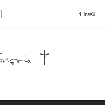
facebook
linkedin
youtube
instagra
ois †