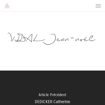
Men
Skip
to
main
content
VIDAL Jean-noël
Article Précédent
DEDICKER Catherine