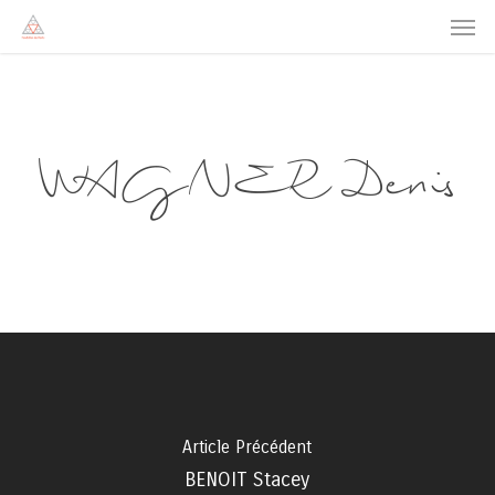
Men
Skip
to
main
content
WAGNER Denis
Article Précédent
BENOIT Stacey