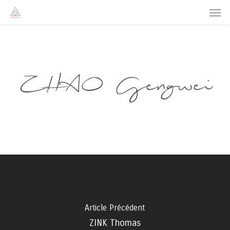
Men
Skip
to
main
content
ZHAO Gengwei
Article Précédent
ZINK Thomas