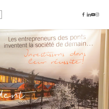
facebook
linkedin
youtube
instagra
dent