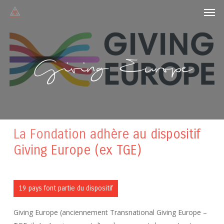
Men
Skip
to
main
content
Giving Europe
La Fondation adhère au dispositif
Giving Europe (ex TGE)
19 pays font partie du dispositif
Giving Europe (anciennement Transnational Giving Europe –